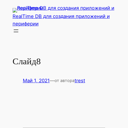
Перейти
к
RealTime DB для создания приложений и
содержимому
периферии
Слайд8
Май 1, 2021
—
trest
от автора